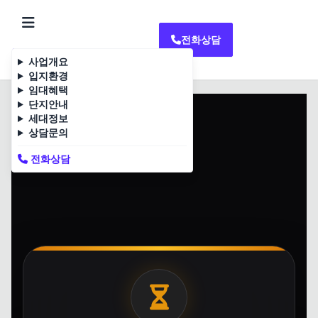
전화상담
영암 대불 렉시안3차
L
사업개요
입지환경
임대혜택
홈
입지환경
단지안내
세대정보
상담문의
전화상담