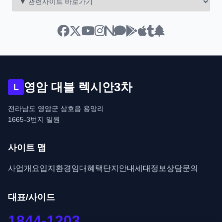
영암 대불 렉시안3차
L
전라남도 영암군 삼호읍 용앙리
1665-3번지 일원
사이트 맵
사업개요
입지환경
임대혜택
단지안내
세대정보
상담문의
대표/사이드
1844-1203